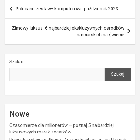
Nawigacja
Polecane zestawy komputerowe październik 2023
wpisu
Zimowy luksus: 6 najbardziej ekskluzywnych ośrodków
narciarskich na świecie
Szukaj
Szukaj
Nowe
Czasomierze dla milionerów – poznaj 5 najbardziej
luksusowych marek zegarków
Ucieczka od wszystkiego: 7 prywatnych wysp, na których