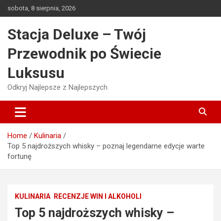
Skip
sobota, 8 sierpnia, 2026
to
content
Stacja Deluxe – Twój
Przewodnik po Świecie
Luksusu
Odkryj Najlepsze z Najlepszych
Home
Kulinaria
Top 5 najdroższych whisky – poznaj legendarne edycje warte
fortunę
KULINARIA
RECENZJE WIN I ALKOHOLI
Top 5 najdroższych whisky –