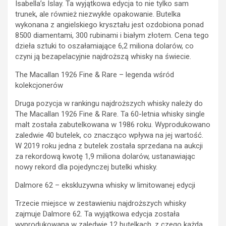
Isabella’s Islay. Ta wyjątkowa edycja to nie tylko sam
trunek, ale również niezwykłe opakowanie. Butelka
wykonana z angielskiego kryształu jest ozdobiona ponad
8500 diamentami, 300 rubinami i białym złotem. Cena tego
dzieła sztuki to oszałamiające 6,2 miliona dolarów, co
czyni ją bezapelacyjnie najdroższą whisky na świecie.
The Macallan 1926 Fine & Rare – legenda wśród
kolekcjonerów
Druga pozycja w rankingu najdroższych whisky należy do
The Macallan 1926 Fine & Rare. Ta 60-letnia whisky single
malt została zabutelkowana w 1986 roku. Wyprodukowano
zaledwie 40 butelek, co znacząco wpływa na jej wartość.
W 2019 roku jedna z butelek została sprzedana na aukcji
za rekordową kwotę 1,9 miliona dolarów, ustanawiając
nowy rekord dla pojedynczej butelki whisky.
Dalmore 62 – ekskluzywna whisky w limitowanej edycji
Trzecie miejsce w zestawieniu najdroższych whisky
zajmuje Dalmore 62. Ta wyjątkowa edycja została
wyprodukowana w zaledwie 12 butelkach, z czego każda