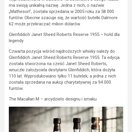
ma swoją unikalną nazwę. Jedna z nich, o nazwie
„Matheson”, została sprzedana w 2005 roku za 58 000
funtów. Obecnie szacuje się, że wartość butelki Dalmore
62 może przekraczać milion dolarów.
Glenfiddich Janet Sheed Roberts Reserve 1955 – hołd dla
legendy
Czwarta pozycja wśród najdroższych whisky należy do
Glenfiddich Janet Sheed Roberts Reserve 1955. Ta edycja
została stworzona na cześć Janet Sheed Roberts,
wnuczki założyciela destylarni Glenfiddich, która dożyła
110 lat. Wyprodukowano tylko 11 butelek, a jedna z nich
została sprzedana na aukcji charytatywnej za 94 000
funtów.
The Macallan M – arcydzieło designu i smaku