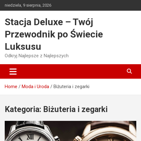
Skip
niedziela, 9 sierpnia, 2026
to
content
Stacja Deluxe – Twój
Przewodnik po Świecie
Luksusu
Odkryj Najlepsze z Najlepszych
Home
Moda i Uroda
Biżuteria i zegarki
Kategoria:
Biżuteria i zegarki