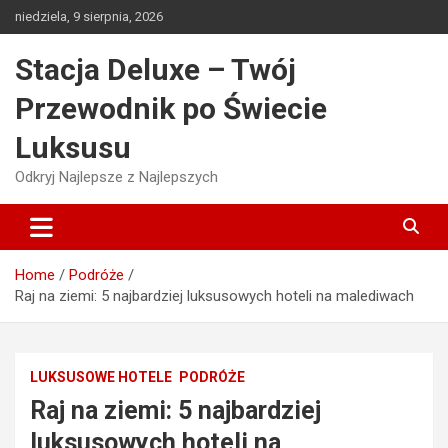
Skip
niedziela, 9 sierpnia, 2026
to
content
Stacja Deluxe – Twój
Przewodnik po Świecie
Luksusu
Odkryj Najlepsze z Najlepszych
Home
Podróże
Raj na ziemi: 5 najbardziej luksusowych hoteli na malediwach
LUKSUSOWE HOTELE
PODRÓŻE
Raj na ziemi: 5 najbardziej
luksusowych hoteli na