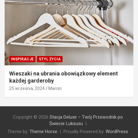
INSPIRACJE
STYL ŻYCIA
Wieszaki na ubrania obowiązkowy element
każdej garderoby
25 września, 2024
Marcin
Copyright © 2026
Stacja Deluxe – Twój Przewodnik po
Świecie Luksusu
Theme by:
Theme Horse
Proudly Powered by:
WordPress