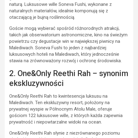
naturą. Luksusowe wille Soneva Fushi, wykonane z
naturalnych materiałów, idealnie komponują się z
otaczającą je bujną roślinnością.
Goście mogą wybierać spośród różnorodnych atrakcji,
takich jak obserwatorium astronomiczne, kino na świeżym
powietrzu czy degustacje win w największej piwnicy na
Malediwach. Soneva Fushi to jeden z najbardziej
luksusowych hoteli na Malediwach, który jednocześnie
stawia na zrównoważony rozwój i ochronę środowiska.
2. One&Only Reethi Rah – synonim
ekskluzywności
One&Only Reethi Rah to kwintesencja luksusu na
Malediwach. Ten ekskluzywny resort, położony na
prywatnej wyspie w Północnym Atolu Male, oferuje
gościom 122 luksusowe wille, z których każda zapewnia
prywatność i niepowtarzalne widoki na ocean.
One&Only Reethi Rah słynie z niezrównanego poziomu