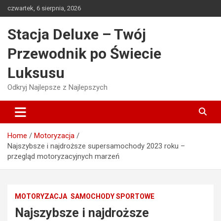
Skip
czwartek, 6 sierpnia, 2026
to
content
Stacja Deluxe – Twój
Przewodnik po Świecie
Luksusu
Odkryj Najlepsze z Najlepszych
Home
Motoryzacja
Najszybsze i najdroższe supersamochody 2023 roku –
przegląd motoryzacyjnych marzeń
MOTORYZACJA
SAMOCHODY SPORTOWE
Najszybsze i najdroższe