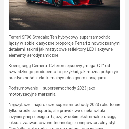
Ferrari SF90 Stradale: Ten hybrydowy supersamochód
łączy w sobie klasyczne proporcje Ferrari z nowoczesnymi
detalami, takimi jak matrycowe reflektory LED i aktywne
elementy aerodynamiczne.
Koenigsegg Gemera: Czteromiejscowy „mega-GT” od
szwedzkiego producenta to przykład, jak można połączyć
praktyczność z ekstremalnym designem i osiągami.
Podsumowanie – supersamochody 2023 jako
motoryzacyjne marzenia
Najszybsze i najdroższe supersamochody 2023 roku to nie
tylko środki transportu, ale prawdziwe dzieła sztuki
inżynieryjnej i designu. Łączą w sobie ekstremalne osiągi,
luksus, zaawansowane technologie i niepowtarzalny styl.
Choć dla większości z nas pozostaną one jedynie