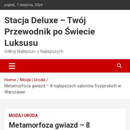
Skip
piątek, 7 sierpnia, 2026
to
content
Stacja Deluxe – Twój
Przewodnik po Świecie
Luksusu
Odkryj Najlepsze z Najlepszych
Home
Moda i Uroda
Metamorfoza gwiazd – 8 najlepszych salonów fryzjerskich w
Warszawie
MODA I URODA
Metamorfoza gwiazd – 8