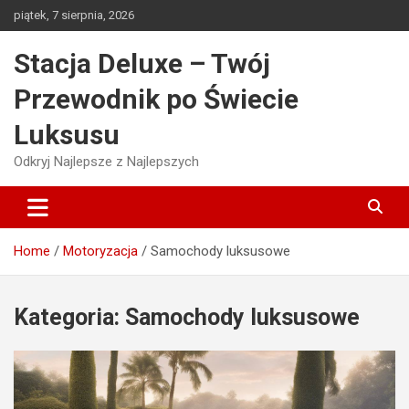
Skip
piątek, 7 sierpnia, 2026
to
content
Stacja Deluxe – Twój
Przewodnik po Świecie
Luksusu
Odkryj Najlepsze z Najlepszych
Home
Motoryzacja
Samochody luksusowe
Kategoria:
Samochody luksusowe